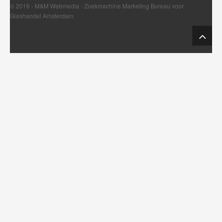
© 2016 - M&M Webmedia -
Zoekmachine Marketing Bureau
voor
Glashandel Amsterdam.